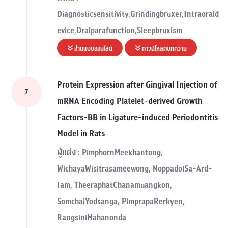
Diagnosticsensitivity,Grindingbruxer,Intraorald
evice,Oralparafunction,Sleepbruxism
อ่านแบบออนไลน์
ดาวน์โหลดบทความ
Protein Expression after Gingival Injection of
7
mRNA Encoding Platelet-derived Growth
Factors-BB in Ligature-induced Periodontitis
Model in Rats
ผู้แต่ง : PimphornMeekhantong,
WichayaWisitrasameewong, NoppadolSa-Ard-
Iam, TheeraphatChanamuangkon,
SomchaiYodsanga, PimprapaRerkyen,
RangsiniMahanonda