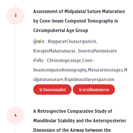
Assessment of Midpalatal Suture Maturation
3
by Cone-beam Computed Tomography in
Circumpubertal Age Group
ผู้แต่ง : NopparatChutasripanich,
KorapinMahatumarat, SoontraPanmekiate
คำค้น : Chronologicalage,Cone-
beamcomputedtomography,Maturationstages,M
idpalatalsuture,Rapidmaxillaryexpansion
อ่านแบบออนไลน์
ดาวน์โหลดบทความ
A Retrospective Comparative Study of
4
Mandibular Stability and the Anteroposterior
Dimension of the Airway between the