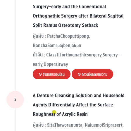
Surgery-early and the Conventional
Orthognathic Surgery after Bilateral Sagittal
Split Ramus Osteotomy Setback
ผู้แต่ง : PatchaChooputtipong,
BanchaSamruajbenjakun
คำค้น : ClassIIIorthognathicsurgery,Surgery-
early,Upperairway
อ่านแบบออนไลน์
ดาวน์โหลดบทความ
A Denture Cleansing Solution and Household
5
Agents Differentially Affect the Surface
Roughness of Acrylic Resin
ผู้แต่ง : SitaThaworanunta, NaluemolSriprasert,