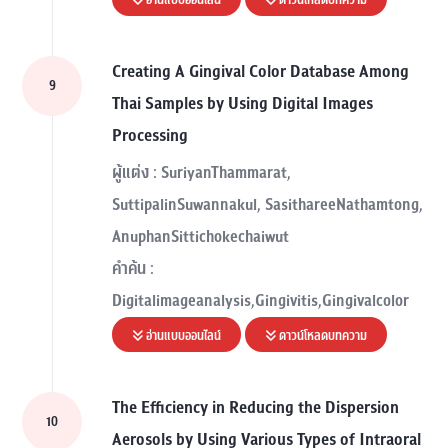
Creating A Gingival Color Database Among
9
Thai Samples by Using Digital Images
Processing
ผู้แต่ง : SuriyanThammarat,
SuttipalinSuwannakul, SasithareeNathamtong,
AnuphanSittichokechaiwut
คำค้น :
Digitalimageanalysis,Gingivitis,Gingivalcolor
อ่านแบบออนไลน์
ดาวน์โหลดบทความ
The Efficiency in Reducing the Dispersion
10
Aerosols by Using Various Types of Intraoral