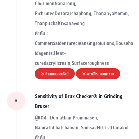
ChutimonNanarong,
PichsineeDittaratchaphong, ThananyaMomin,
ThanpitchaKrisanawong
คำค้น :
Commercialdenturecleansingsolutions,Househo
ldagents,Heat-
curedacrylicresin,Surfaceroughness
อ่านแบบออนไลน์
ดาวน์โหลดบทความ
Sensitivity of Brux Checker® in Grinding
6
Bruxer
ผู้แต่ง : DonlathamPrommasen,
NamrathChatchaiyan, SomsakMitrirattanakul
คำค้น :