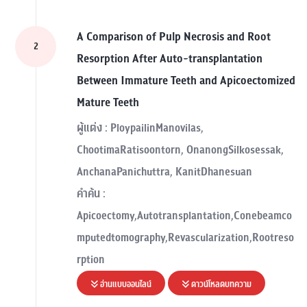
A Comparison of Pulp Necrosis and Root
2
Resorption After Auto-transplantation
Between Immature Teeth and Apicoectomized
Mature Teeth
ผู้แต่ง : PloypailinManovilas,
ChootimaRatisoontorn, OnanongSilkosessak,
AnchanaPanichuttra, KanitDhanesuan
คำค้น :
Apicoectomy,Autotransplantation,Conebeamco
mputedtomography,Revascularization,Rootreso
rption
อ่านแบบออนไลน์
ดาวน์โหลดบทความ